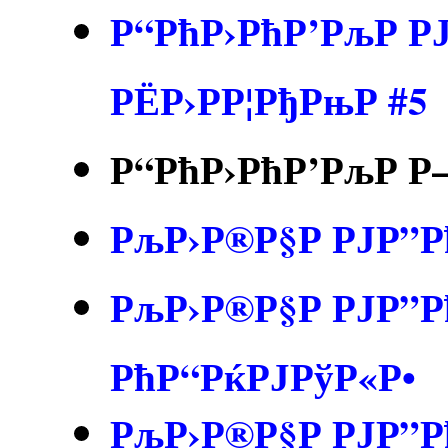
Р“РћР›РћР’РљР Р
РЁР›РР¦РђРњР #5
Р“РћР›РћР’РљР 
РљР›Р®Р§Р РЈР”Р
РљР›Р®Р§Р РЈР”Р
РћР“РќРЈРўР«Р•
РљР›Р®Р§Р РЈР”Р