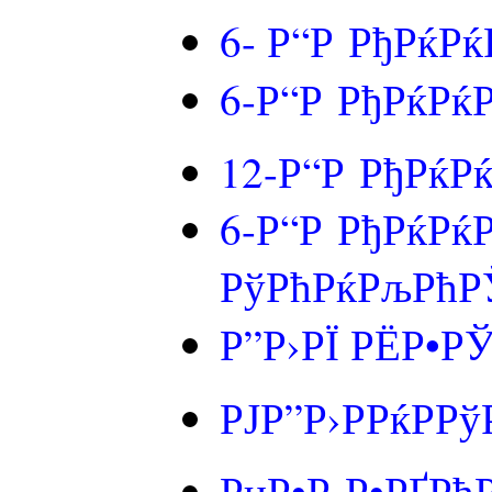
6- Р“Р РђРќРќ
6-Р“Р РђРќРќР
12-Р“Р РђРќР
6-Р“Р РђРќРќ
РўРћРќРљРћР
Р”Р›РЇ РЁР•РЎ
РЈР”Р›РРќРРў
РџР•Р Р•РҐРћР