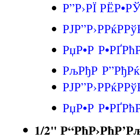
Р”Р›РЇ РЁР•РЎ
РЈР”Р›РРќРРў
РџР•Р Р•РҐРћР
РљРђР Р”РђРќ
РЈР”Р›РРќРРў
РџР•Р Р•РҐРћР
1/2" Р“РћР›РћР’Р