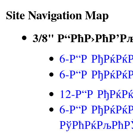
Site Navigation Map
3/8" Р“РћР›РћР’Р
6-Р“Р РђРќРќ
6-Р“Р РђРќРќР
12-Р“Р РђРќР
6-Р“Р РђРќРќ
РўРћРќРљРћР